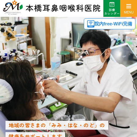
診療
カレンダー
院内free-WiFi完備
地域の皆さまの「みみ・はな・のど」の
健康をサポートします